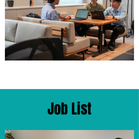
J
ob List