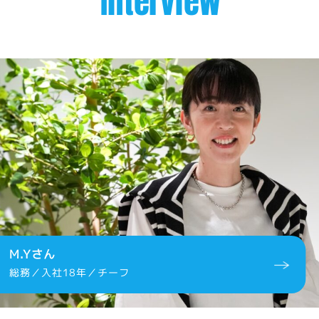
I
nterview
M.Yさん
総務／入社18年／チーフ